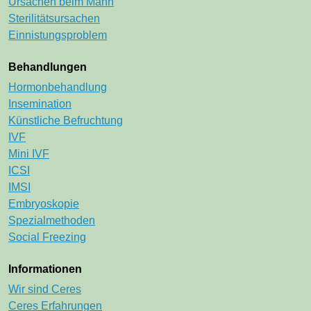
Ursachen beim Mann
Sterilitätsursachen
Einnistungsproblem
Behandlungen
Navigation überspringen
Hormonbehandlung
Insemination
Künstliche Befruchtung
IVF
Mini IVF
ICSI
IMSI
Embryoskopie
Spezialmethoden
Social Freezing
Informationen
Navigation überspringen
Wir sind Ceres
Ceres Erfahrungen