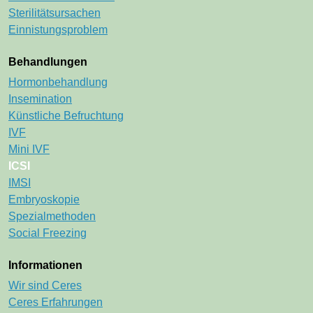
Sterilitätsursachen
Einnistungsproblem
Behandlungen
Navigation überspringen
Hormonbehandlung
Insemination
Künstliche Befruchtung
IVF
Mini IVF
ICSI
IMSI
Embryoskopie
Spezialmethoden
Social Freezing
Informationen
Navigation überspringen
Wir sind Ceres
Ceres Erfahrungen